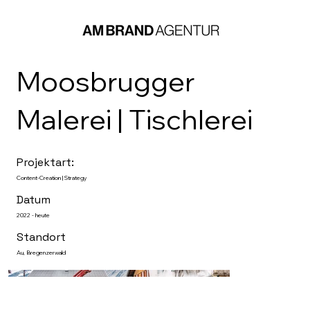
Moosbrugger
Malerei | Tischlerei
Projektart:
Content-Creation | Strategy
Datum
2022 - heute
Standort
Au, Bregenzerwald