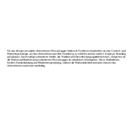
Für das Bregenzerwälder Unternehmen Moosbrugger Malerei & Tischlerei entwickelten wir eine Content- und
Marketingstrategie, um das Unternehmensprofil in Vorarlberg zu schärfen und ein starkes Employer Branding
aufzubauen. Durch maßgeschneiderte Inhalte, die Tradition und Dienstleistungsqualität betonen, steigerten wir
die Markensichtbarkeit und positionierten Moosbrugger als attraktiven Arbeitgeber. Diese Maßnahmen
fördern Kundenbindung und Mitarbeitergewinnung, stärken die Markenidentität und unterstützen das
Unternehmenswachstum nachhaltig.