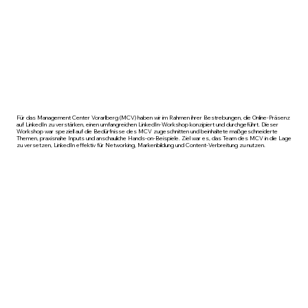
Für das Management Center Vorarlberg (MCV) haben wir im Rahmen ihrer Bestrebungen, die Online-Präsenz
auf LinkedIn zu verstärken, einen umfangreichen LinkedIn-Workshop konzipiert und durchgeführt. Dieser
Workshop war speziell auf die Bedürfnisse des MCV zugeschnitten und beinhaltete maßgeschneiderte
Themen, praxisnahe Inputs und anschauliche Hands-on-Beispiele. Ziel war es, das Team des MCV in die Lage
zu versetzen, LinkedIn effektiv für Networking, Markenbildung und Content-Verbreitung zu nutzen.