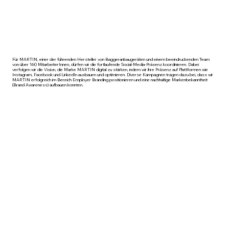
Für MARTIN, einer der führenden Hersteller von Baggeranbaugeräten und einem beeindruckenden Team
von über 160 MitarbeiterInnen, dürfen wir die fortlaufende Social-Media-Präsenz koordinieren. Dabei
verfolgen wir die Vision, die Marke MARTIN digital zu stärken, indem wir ihre Präsenz auf Plattformen wie
Instagram, Facebook und LinkedIn ausbauen und optimieren. Diverse Kampagnen tragen dazu bei, dass wir
MARTIN erfolgreich im Bereich Employer Branding positionieren und eine nachhaltige Markenbekanntheit
(Brand Awareness) aufbauen konnten.